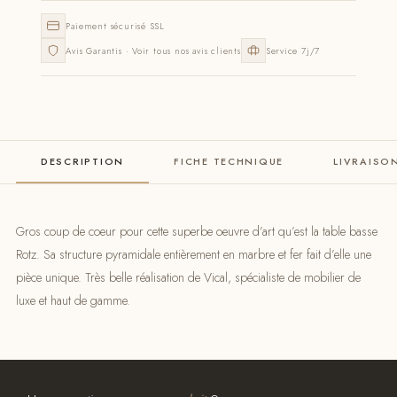
Paiement sécurisé SSL
Avis Garantis · Voir tous nos avis clients
Service 7j/7
DESCRIPTION
FICHE TECHNIQUE
LIVRAISO
Gros coup de coeur pour cette superbe oeuvre d’art qu’est la table basse
Rotz. Sa structure pyramidale entièrement en marbre et fer fait d’elle une
pièce unique. Très belle réalisation de Vical, spécialiste de mobilier de
luxe et haut de gamme.