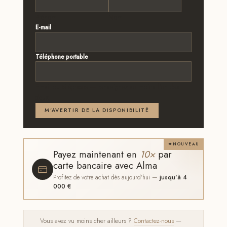
Prénom
Nom
E-mail
*
Téléphone portable
Email ou téléphone — renseignez au moins l'un des
deux
M'AVERTIR DE LA DISPONIBILITÉ
NOUVEAU
Payez maintenant en
10×
par
carte bancaire avec Alma
Profitez de votre achat dès aujourd'hui —
jusqu'à 4
000 €
Vous avez vu moins cher ailleurs ?
Contactez-nous
—