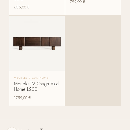
799,00
€
635,00
€
MEUBLES VICAL HOME
Meuble TV Craigh Vical
Home L200
1759,00
€