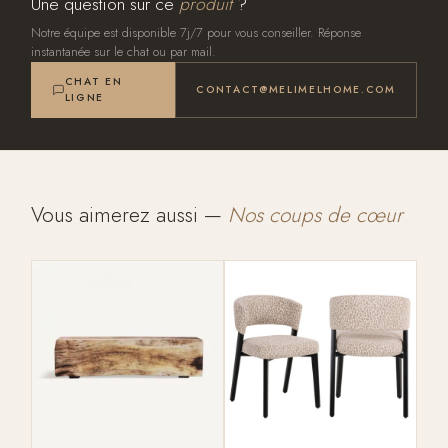
Une question sur ce
produit
?
Notre équipe est disponible 7j/7 pour vous conseiller. Réponse
instantanée sur le chat ou par mail.
CHAT EN
CONTACT@MELIMELHOME.COM
LIGNE
Vous aimerez aussi —
Nos coups de cœur