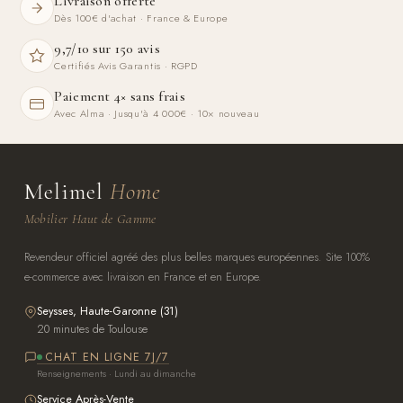
Livraison offerte
Dès 100€ d'achat · France & Europe
9,7/10 sur 150 avis
Certifiés Avis Garantis · RGPD
Paiement 4× sans frais
Avec Alma · Jusqu'à 4 000€ · 10× nouveau
Melimel
Home
Mobilier Haut de Gamme
Revendeur officiel agréé des plus belles marques européennes. Site 100%
e-commerce avec livraison en France et en Europe.
Seysses, Haute-Garonne (31)
20 minutes de Toulouse
CHAT EN LIGNE 7J/7
Renseignements · Lundi au dimanche
Service Après-Vente