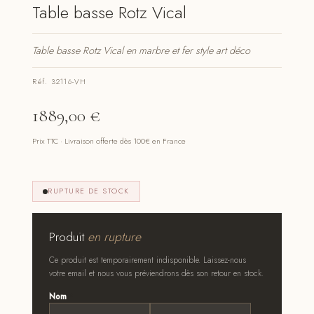
Table basse Rotz Vical
Table basse Rotz Vical en marbre et fer style art déco
Réf. 32116-VH
1889,00
€
Prix TTC · Livraison offerte dès 100€ en France
RUPTURE DE STOCK
Produit
en rupture
Ce produit est temporairement indisponible. Laissez-nous
votre email et nous vous préviendrons dès son retour en stock.
Nom
*