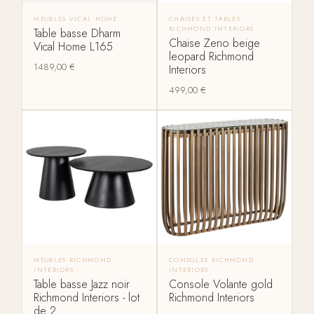
MEUBLES VICAL HOME
CHAISES ET TABLES
RICHMOND INTERIORS
Table basse Dharm
Chaise Zeno beige
Vical Home L165
leopard Richmond
1489,00
€
Interiors
499,00
€
MEUBLES RICHMOND
CONSOLES RICHMOND
INTERIORS
INTERIORS
Table basse Jazz noir
Console Volante gold
Richmond Interiors - lot
Richmond Interiors
de 2