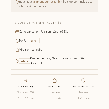
nous nous
alignons sur les tarifs*
frais de port inclus des
sites basés en France.
MODES DE PAIEMENT ACCEPTÉS
Carte bancaire · Paiement sécurisé SSL
PayPal
PayPal
Virement bancaire
Paiement en 2×, 3× ou 4× sans frais · 10×
Alma
disponible
LIVRAISON
RETOURS
AUTHENTICITÉ
Offerte dès 100€
14 jours pour
Revendeur
France & Europe
changer d'avis
officiel agréé