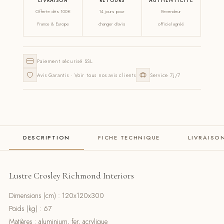
LIVRAISON
RETOURS
AUTHENTICITÉ
Offerte dès 100€
14 jours pour
Revendeur
France & Europe
changer d'avis
officiel agréé
Paiement sécurisé SSL
Avis Garantis · Voir tous nos avis clients
Service 7j/7
DESCRIPTION
FICHE TECHNIQUE
LIVRAISO
Lustre Crosley Richmond Interiors
Dimensions (cm) : 120x120x300
Poids (kg) : 67
Matières : aluminium, fer, acrylique