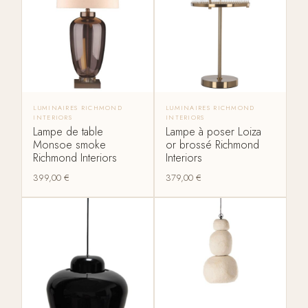
LUMINAIRES RICHMOND
LUMINAIRES RICHMOND
INTERIORS
INTERIORS
Lampe de table
Lampe à poser Loiza
Monsoe smoke
or brossé Richmond
Richmond Interiors
Interiors
399,00
€
379,00
€