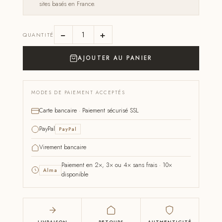
sites basés en France.
−
+
QUANTITÉ
AJOUTER AU PANIER
MODES DE PAIEMENT ACCEPTÉS
Carte bancaire · Paiement sécurisé SSL
PayPal
PayPal
Virement bancaire
Paiement en 2×, 3× ou 4× sans frais · 10×
Alma
disponible