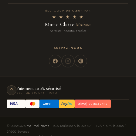
ÉLU COUP DE CŒUR PAR
★ ★ ★ ★ ★
Marie Claire
Maison
Adresses incontournables
SUIVEZ-NOUS
Paiement 100% sécurisé
SSL · 3D SECURE · RGPD
Pay
Pal
alma
VISA
2× 3× 4× 10×
AMEX
© 2022-2026
Melimel Home
· RCS Toulouse 918 025 271 · TVA FR27918025271 ·
31600 Seysses