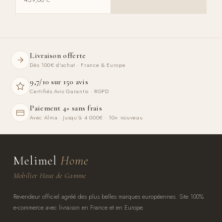
Livraison offerte
Dès 100€ d'achat · France & Europe
9,7/10 sur 150 avis
Certifiés Avis Garantis · RGPD
Paiement 4× sans frais
Avec Alma · Jusqu'à 4 000€ · 10× nouveau
Melimel
Home
Mobilier Haut de Gamme
Revendeur officiel agréé des plus belles marques européennes. Site 100%
e-commerce avec livraison en France et en Europe.