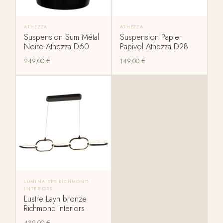
ATHEZZA
ATHEZZA
Suspension Sum Métal
Suspension Papier
Noire Athezza D60
Papivol Athezza D28
249,00
€
149,00
€
LUMINAIRES RICHMOND
INTERIORS
Lustre Layn bronze
Richmond Interiors
439,00
€