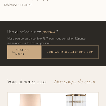
Référence : -HL-0163
Une question sur ce
produit
?
Notre équipe est disponible 7j/7 pour vous conseiller. Réponse
instantanée sur le chat ou par mail.
CHAT EN
CONTACT@MELIMELHOME.COM
LIGNE
Vous aimerez aussi —
Nos coups de cœur