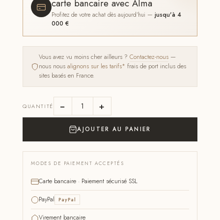
carte bancaire avec Alma
Profitez de votre achat dès aujourd'hui —
jusqu'à 4
000 €
Vous avez vu moins cher ailleurs ?
Contactez-nous
—
nous nous
alignons sur les tarifs*
frais de port inclus des
sites basés en France.
−
+
QUANTITÉ
AJOUTER AU PANIER
MODES DE PAIEMENT ACCEPTÉS
Carte bancaire · Paiement sécurisé SSL
PayPal
PayPal
Virement bancaire