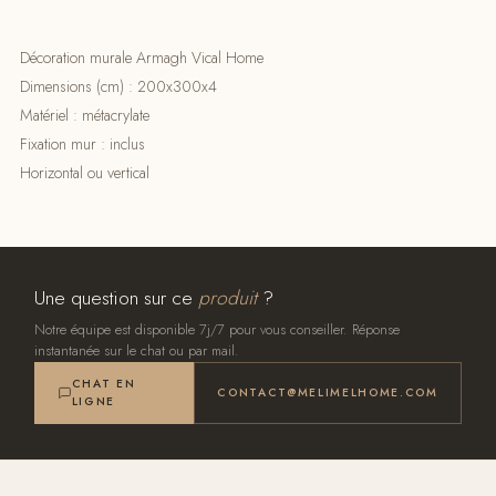
Décoration murale Armagh Vical Home
Dimensions (cm) : 200x300x4
Matériel : métacrylate
Fixation mur : inclus
Horizontal ou vertical
Une question sur ce
produit
?
Notre équipe est disponible 7j/7 pour vous conseiller. Réponse
instantanée sur le chat ou par mail.
CHAT EN
CONTACT@MELIMELHOME.COM
LIGNE