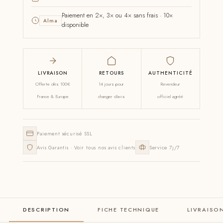
Paiement en 2×, 3× ou 4× sans frais · 10×
Alma
disponible
LIVRAISON
RETOURS
AUTHENTICITÉ
Offerte dès 100€
14 jours pour
Revendeur
France & Europe
changer d'avis
officiel agréé
Paiement sécurisé SSL
Avis Garantis · Voir tous nos avis clients
Service 7j/7
DESCRIPTION
FICHE TECHNIQUE
LIVRAISO