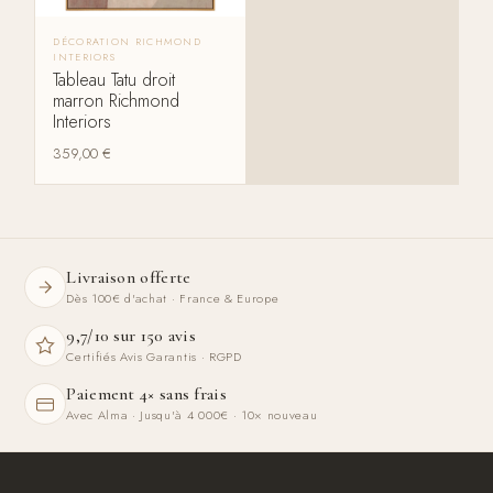
DÉCORATION RICHMOND
INTERIORS
Tableau Tatu droit
marron Richmond
Interiors
359,00
€
Livraison offerte
Dès 100€ d'achat · France & Europe
9,7/10 sur 150 avis
Certifiés Avis Garantis · RGPD
Paiement 4× sans frais
Avec Alma · Jusqu'à 4 000€ · 10× nouveau