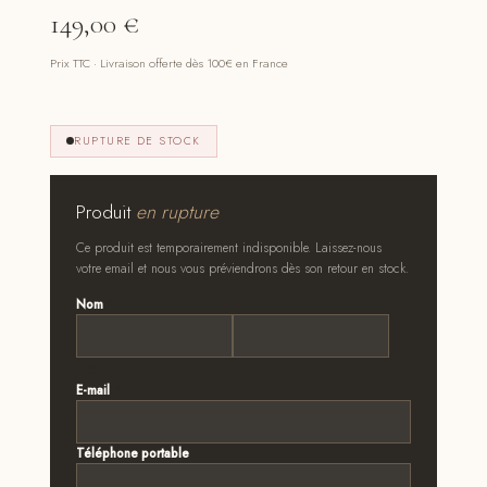
149,00
€
Prix TTC · Livraison offerte dès 100€ en France
RUPTURE DE STOCK
Produit
en rupture
Ce produit est temporairement indisponible. Laissez-nous
votre email et nous vous préviendrons dès son retour en stock.
Nom
*
Prénom
Nom
E-mail
*
Téléphone portable