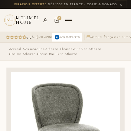
Aller
×
US
🚚
LIVRAISON OFFERTE
DÈS 100€ EN FRANCE · CORSE & MONACO INCLUS
💳
au
contenu
MELIMEL
0
HOME
9,7/10
(150 AVIS)
Marques françaises & euro
AVIS GARANTIS
Accueil
›
Nos marques
›
Athezza
›
Chaises et tables Athezza
›
Chaises Athezza
›
Chaise Bari Gris Athezza