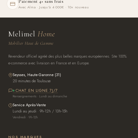
Paiement 4× sans frais
Avec Alma · Jusqu'à 4 000€ · 10× nouveau
Melimel
Home
Mobilier Haut de Gamme
Revendeur officiel agréé des plus belles marques européennes. Site 100%
e-commerce avec livraison en France et en Europe.
Seysses, Haute-Garonne (31)
20 minutes de Toulouse
CHAT EN LIGNE 7J/7
Renseignements · Lundi au dimanche
Service Après-Vente
Lundi au jeudi · 9h-12h / 13h-15h
Vendredi · 9h-12h
NOS MARQUES