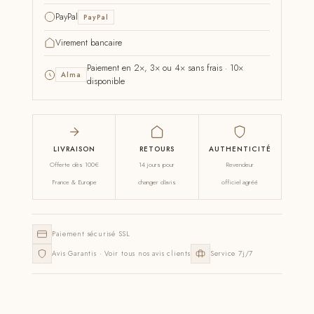
PayPal
PayPal
Virement bancaire
Paiement en 2×, 3× ou 4× sans frais · 10×
Alma
disponible
LIVRAISON
RETOURS
AUTHENTICITÉ
Offerte dès 100€
14 jours pour
Revendeur
France & Europe
changer d'avis
officiel agréé
Paiement sécurisé SSL
Avis Garantis · Voir tous nos avis clients
Service 7j/7