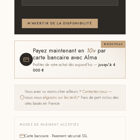
Email ou téléphone — renseignez au moins l'un des
deux
M'AVERTIR DE LA DISPONIBILITÉ
NOUVEAU
Payez maintenant en
10×
par
carte bancaire avec Alma
Profitez de votre achat dès aujourd'hui —
jusqu'à 4
000 €
Vous avez vu moins cher ailleurs ?
Contactez-nous
—
nous nous
alignons sur les tarifs*
frais de port inclus des
sites basés en France.
MODES DE PAIEMENT ACCEPTÉS
Carte bancaire · Paiement sécurisé SSL