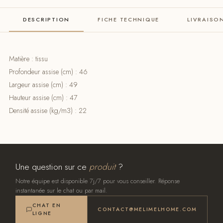
DESCRIPTION
FICHE TECHNIQUE
LIVRAISO
Matière : tissu
Profondeur assise (cm) : 46
Largeur assise (cm) : 49
Hauteur assise (cm) : 47
Densité assise (kg/m3) : 22
Une question sur ce
produit
?
Notre équipe est disponible 7j/7 pour vous conseiller. Réponse
instantanée sur le chat ou par mail.
CHAT EN
CONTACT@MELIMELHOME.COM
LIGNE