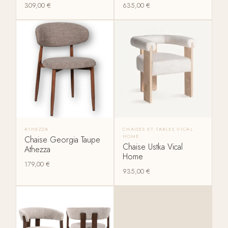
309,00
€
635,00
€
ATHEZZA
CHAISES ET TABLES VICAL
HOME
Chaise Georgia Taupe
Chaise Ustka Vical
Athezza
Home
179,00
€
935,00
€