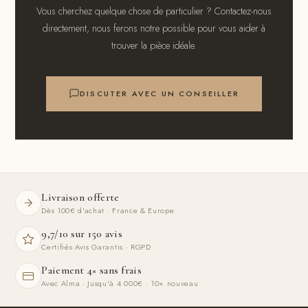
Vous cherchez quelque chose de particulier ? Contactez-nous
directement, nous ferons notre possible pour vous aider à
trouver la pièce idéale.
DISCUTER AVEC UN CONSEILLER
Livraison offerte
Dès 100€ d'achat · France & Europe
9,7/10 sur 150 avis
Certifiés Avis Garantis · RGPD
Paiement 4× sans frais
Avec Alma · Jusqu'à 4 000€ · 10× nouveau