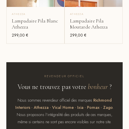
ATHEZZA
ATHEZZA
Lampadaire Pila Blanc
Lampadaire Pila
Athezza
Moutarde Athezza
299,00
€
299,00
€
REVENDEUR OFFICIEL
Vous ne trouvez pas votre
bonheur
?
Nous sommes revendeur officiel des marques
Richmond
Interiors · Athezza · Vical Home · Ixia · Pomax · Zago
.
Nous proposons l'intégralité des produits de ces marques,
même si certains ne sont pas encore visibles sur notre site.